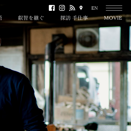
facebook
instagram
RSS
ア
EN
ク
語
叡智を継ぐ
探訪 手仕事
MOVIE
セ
ス