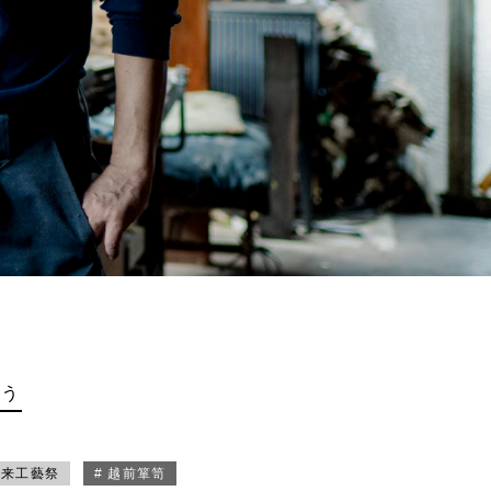
買う
未来工藝祭
# 越前箪笥