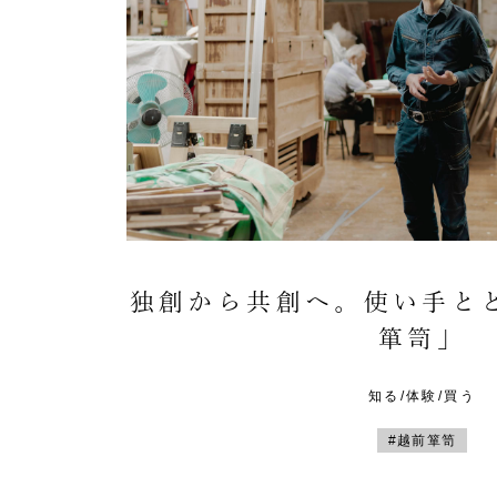
独創から共創へ。使い手と
箪笥」
知る/体験/買う
#越前箪笥