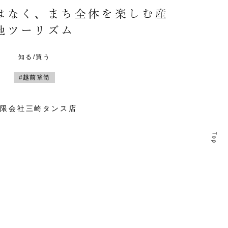
はなく、まち全体を楽しむ産
地ツーリズム
知る/買う
#越前箪笥
有限会社三崎タンス店
T
T