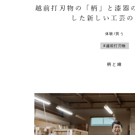
越前打刃物の「柄」と漆器
した新しい工芸の
体験/買う
#越前打刃物
柄と繪