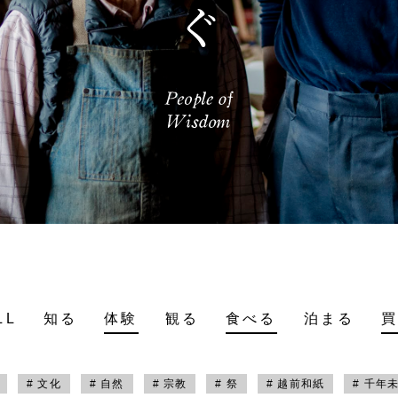
LL
知る
体験
観る
食べる
泊まる
# 文化
# 自然
# 宗教
# 祭
# 越前和紙
# 千年