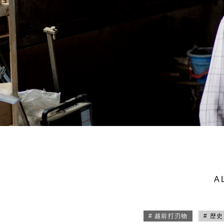
A
# 越前打刃物
# 歴史