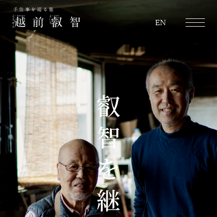
越前叡智
EN