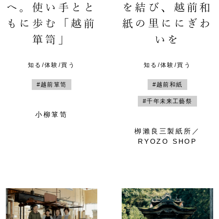
へ。使い手とと
を結び、越前和
もに歩む「越前
紙の里ににぎわ
箪笥」
いを
知る/体験/買う
知る/体験/買う
#越前箪笥
#越前和紙
#千年未来工藝祭
小柳箪笥
栁瀨良三製紙所／
RYOZO SHOP