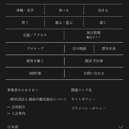
体験・見学
食べる
泊まる
買う
観る・遊ぶ
催し
旅行情報
交通／アクセス
観光ガイド
プロローグ
古の物語
歴史年表
叡智を継ぐ
探訪 手仕事
MOVIE
お問い合わせ
事業者のみなさまへ
関連リンク先
一般社団法人 越前市観光協会について
サイトポリシー
会員紹介
プライバシーポリシー
入会案内