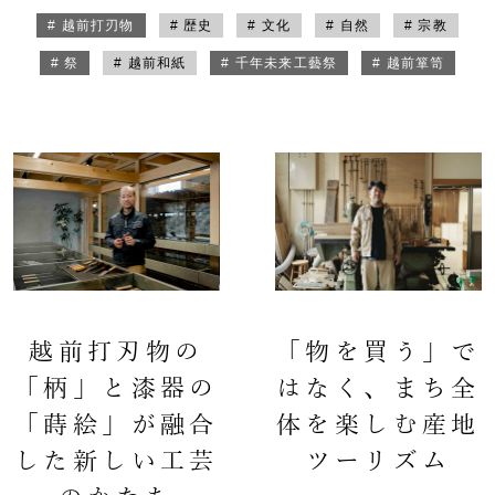
# 越前打刃物
# 歴史
# 文化
# 自然
# 宗教
# 祭
# 越前和紙
# 千年未来工藝祭
# 越前箪笥
越前打刃物の
「物を買う」で
「柄」と漆器の
はなく、まち全
「蒔絵」が融合
体を楽しむ産地
した新しい工芸
ツーリズム