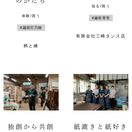
のかたち
知る/買う
体験/買う
#越前箪笥
#越前打刃物
有限会社三崎タンス店
柄と繪
独創から共創
紙漉きと紙好き