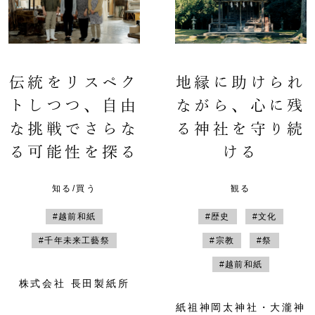
伝統をリスペク
地縁に助けられ
トしつつ、自由
ながら、心に残
な挑戦でさらな
る神社を守り続
る可能性を探る
ける
知る/買う
観る
#越前和紙
#歴史
#文化
#千年未来工藝祭
#宗教
#祭
#越前和紙
株式会社 長田製紙所
紙祖神岡太神社・大瀧神