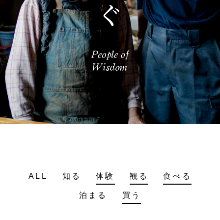
ALL
知る
体験
観る
食べる
泊まる
買う