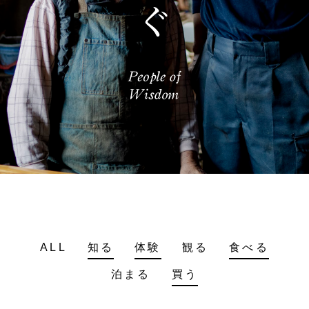
ALL
知る
体験
観る
食べる
泊まる
買う