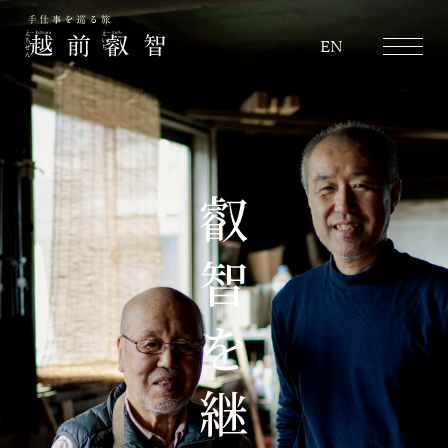
越前叡智
EN