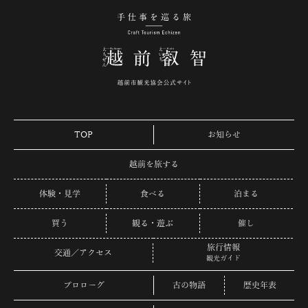
手仕事を巡る旅 越
TOP
お知らせ
越前を旅する
体験・見学
食べる
泊まる
買う
観る・遊ぶ
催し
旅行情報
交通／アクセス
観光ガイド
プロローグ
古の物語
歴史年表