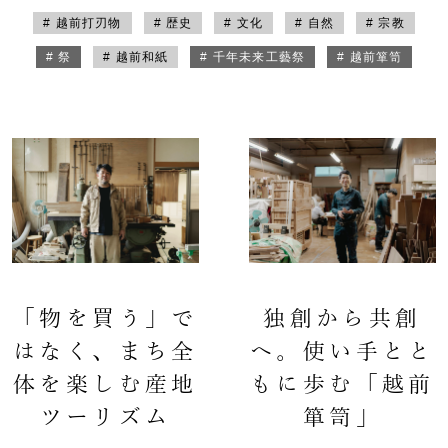
# 越前打刃物
# 歴史
# 文化
# 自然
# 宗教
# 祭
# 越前和紙
# 千年未来工藝祭
# 越前箪笥
「物を買う」で
独創から共創
はなく、まち全
へ。使い手とと
体を楽しむ産地
もに歩む「越前
ツーリズム
箪笥」