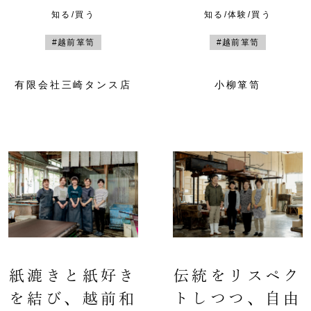
知る/買う
知る/体験/買う
#越前箪笥
#越前箪笥
有限会社三崎タンス店
小柳箪笥
紙漉きと紙好き
伝統をリスペク
を結び、越前和
トしつつ、自由