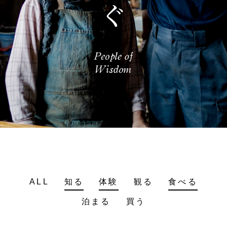
ALL
知る
体験
観る
食べる
泊まる
買う