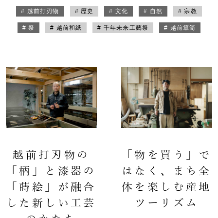
# 越前打刃物
# 歴史
# 文化
# 自然
# 宗教
# 祭
# 越前和紙
# 千年未来工藝祭
# 越前箪笥
越前打刃物の
「物を買う」で
「柄」と漆器の
はなく、まち全
「蒔絵」が融合
体を楽しむ産地
した新しい工芸
ツーリズム