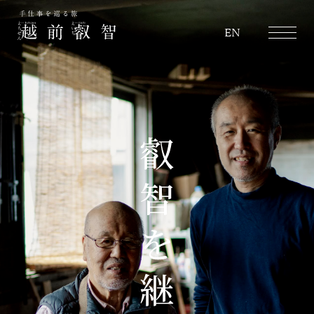
越前叡智
EN