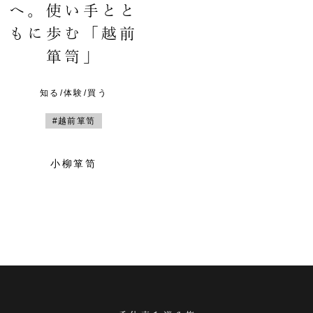
へ。使い手とと
もに歩む「越前
箪笥」
知る/体験/買う
#越前箪笥
小柳箪笥