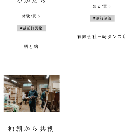
のかたち
知る/買う
体験/買う
#越前箪笥
#越前打刃物
有限会社三崎タンス店
柄と繪
独創から共創