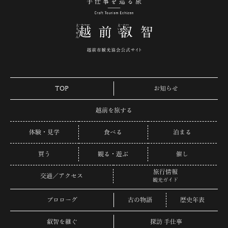
手仕事を巡る旅 越
TOP
お知らせ
越前を旅する
体験・見学
食べる
泊まる
買う
観る・遊ぶ
催し
旅行情報
交通／アクセス
観光ガイド
プロローグ
古の物語
歴史年表
叡智を継ぐ
探訪 手仕事