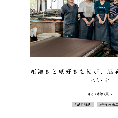
紙漉きと紙好きを結び、越
わいを
知る/体験/買う
#越前和紙
#千年未来