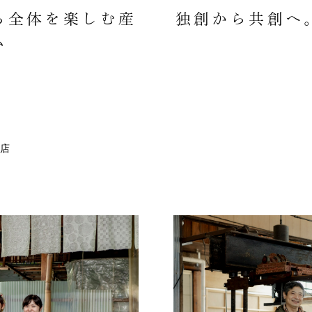
ち全体を楽しむ産
独創から共創へ
ム
店