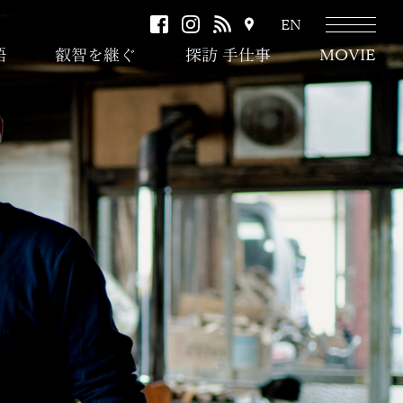
facebook
instagram
RSS
ア
EN
ク
語
叡智を継ぐ
探訪 手仕事
MOVIE
セ
ス