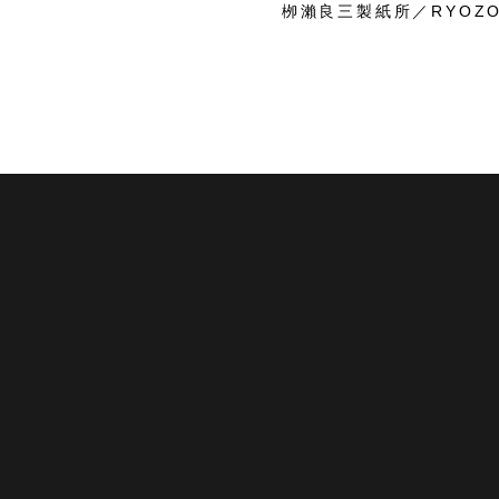
栁瀨良三製紙所／RYOZO