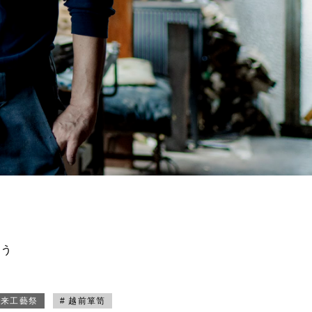
買う
未来工藝祭
# 越前箪笥