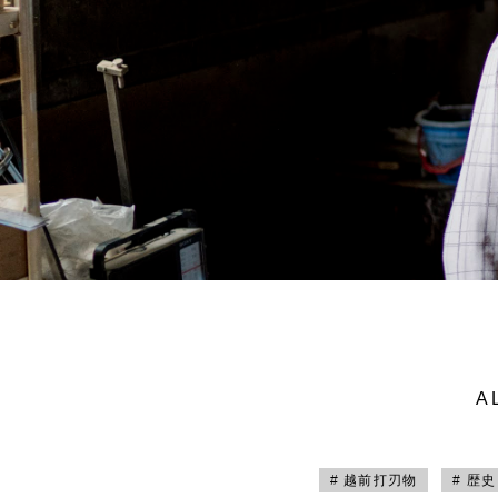
A
# 越前打刃物
# 歴史