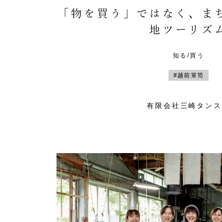
「物を買う」ではなく、ま
地ツーリズ
知る/買う
#越前箪笥
有限会社三崎タンス