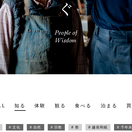
LL
知る
体験
観る
食べる
泊まる
# 文化
# 自然
# 宗教
# 祭
# 越前和紙
# 千年