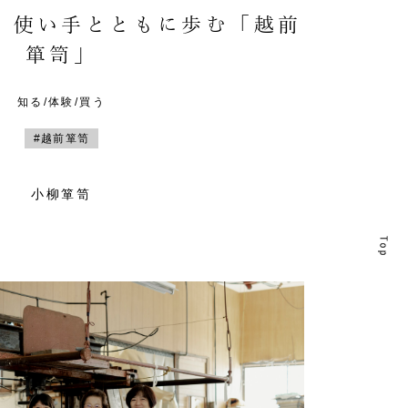
。使い手とともに歩む「越前
箪笥」
知る/体験/買う
#越前箪笥
小柳箪笥
T
T