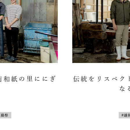
前和紙の里ににぎ
伝統をリスペク
な
工藝祭
#越