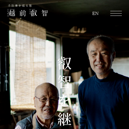
越前叡智
EN