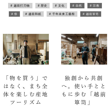
# 越前打刃物
# 歴史
# 文化
# 自然
# 宗教
# 祭
# 越前和紙
# 千年未来工藝祭
# 越前箪笥
「物を買う」で
独創から共創
はなく、まち全
へ。使い手とと
体を楽しむ産地
もに歩む「越前
ツーリズム
箪笥」