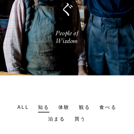
ALL
知る
体験
観る
食べる
泊まる
買う