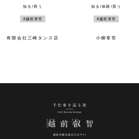
知る/買う
知る/体験/買う
#越前箪笥
#越前箪笥
有限会社三崎タンス店
小柳箪笥
手仕事を巡る旅 越