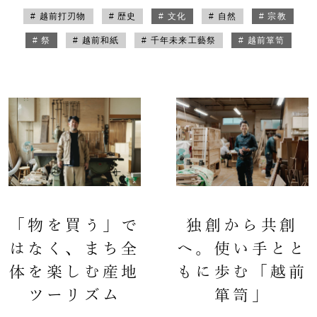
# 越前打刃物
# 歴史
# 文化
# 自然
# 宗教
# 祭
# 越前和紙
# 千年未来工藝祭
# 越前箪笥
「物を買う」で
独創から共創
はなく、まち全
へ。使い手とと
体を楽しむ産地
もに歩む「越前
ツーリズム
箪笥」