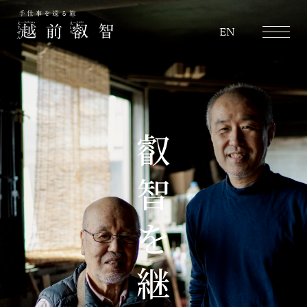
越前叡智
EN