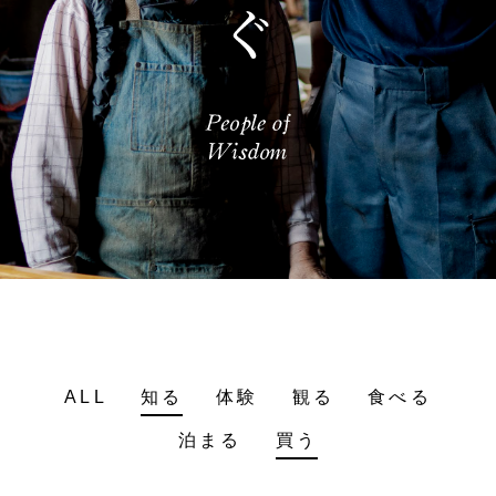
ALL
知る
体験
観る
食べる
泊まる
買う