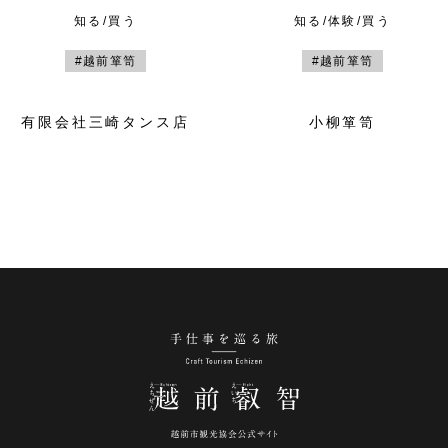
知る/買う
知る/体験/買う
#越前箪笥
#越前箪笥
有限会社三崎タンス店
小柳箪笥
手仕事を巡る旅 越