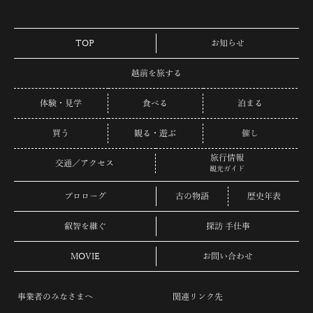
TOP
お知らせ
越前を旅する
体験・見学
食べる
泊まる
買う
観る・遊ぶ
催し
旅行情報
交通／アクセス
観光ガイド
プロローグ
古の物語
歴史年表
叡智を継ぐ
探訪 手仕事
MOVIE
お問い合わせ
事業者のみなさまへ
関連リンク先