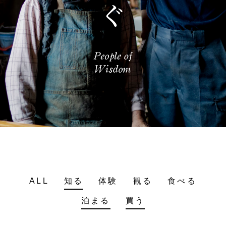
ALL
知る
体験
観る
食べる
泊まる
買う