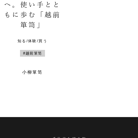
へ。使い手とと
もに歩む「越前
箪笥」
知る/体験/買う
#越前箪笥
小柳箪笥