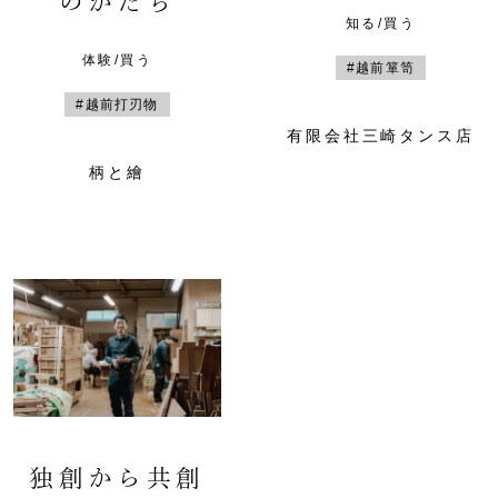
のかたち
知る/買う
体験/買う
#越前箪笥
#越前打刃物
有限会社三崎タンス店
柄と繪
独創から共創