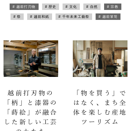
# 越前打刃物
# 歴史
# 文化
# 自然
# 宗教
# 祭
# 越前和紙
# 千年未来工藝祭
# 越前箪笥
越前打刃物の
「物を買う」で
「柄」と漆器の
はなく、まち全
「蒔絵」が融合
体を楽しむ産地
した新しい工芸
ツーリズム