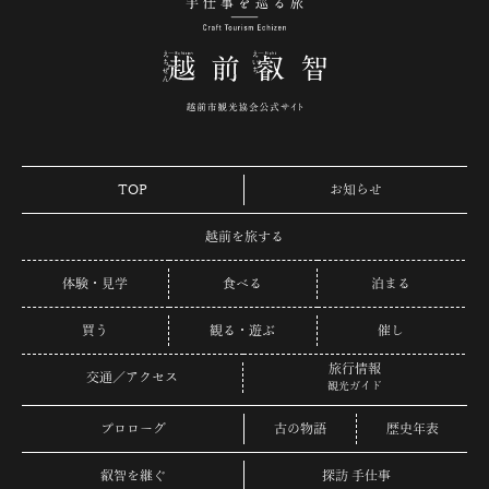
手仕事を巡る旅 越
TOP
お知らせ
越前を旅する
体験・見学
食べる
泊まる
買う
観る・遊ぶ
催し
旅行情報
交通／アクセス
観光ガイド
プロローグ
古の物語
歴史年表
叡智を継ぐ
探訪 手仕事