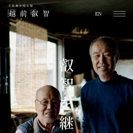
越前叡智
EN