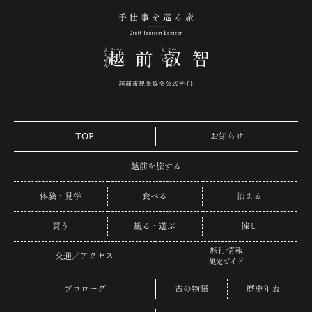
手仕事を巡る旅 越
TOP
お知らせ
越前を旅する
体験・見学
食べる
泊まる
買う
観る・遊ぶ
催し
旅行情報
交通／アクセス
観光ガイド
プロローグ
古の物語
歴史年表