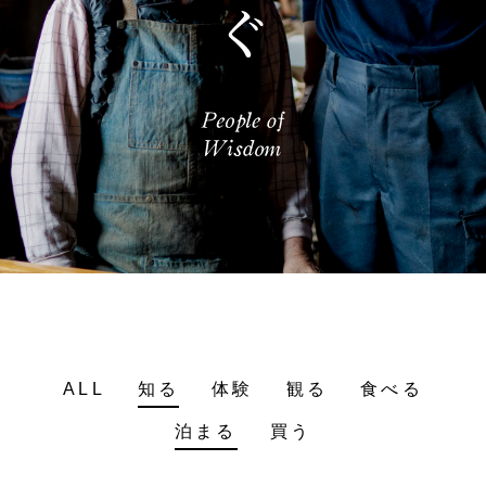
ALL
知る
体験
観る
食べる
泊まる
買う