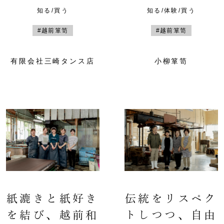
知る/買う
知る/体験/買う
#越前箪笥
#越前箪笥
有限会社三崎タンス店
小柳箪笥
紙漉きと紙好き
伝統をリスペク
を結び、越前和
トしつつ、自由