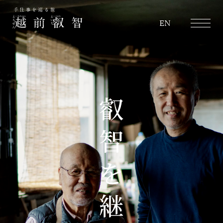
越前叡智
EN