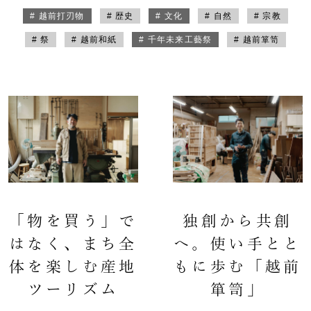
# 越前打刃物
# 歴史
# 文化
# 自然
# 宗教
# 祭
# 越前和紙
# 千年未来工藝祭
# 越前箪笥
「物を買う」で
独創から共創
はなく、まち全
へ。使い手とと
体を楽しむ産地
もに歩む「越前
ツーリズム
箪笥」