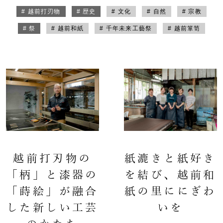
# 越前打刃物
# 歴史
# 文化
# 自然
# 宗教
# 祭
# 越前和紙
# 千年未来工藝祭
# 越前箪笥
越前打刃物の
紙漉きと紙好き
「柄」と漆器の
を結び、越前和
「蒔絵」が融合
紙の里ににぎわ
した新しい工芸
いを