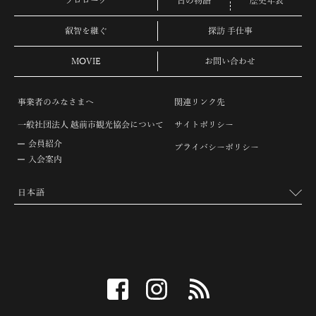
プロローグ
古の物語
歴史年表
叡智を継ぐ
探訪 手仕事
MOVIE
お問い合わせ
事業者のみなさまへ
関連リンク先
一般社団法人 越前市観光協会について
サイトポリシー
会員紹介
プライバシーポリシー
入会案内
facebook
instagram
RSS