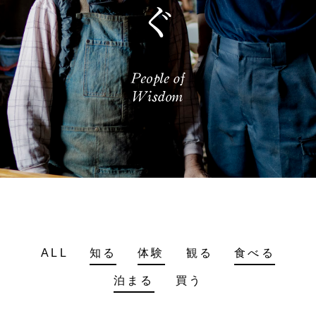
ALL
知る
体験
観る
食べる
泊まる
買う