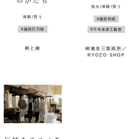
のかたち
知る/体験/買う
体験/買う
#越前和紙
#越前打刃物
#千年未来工藝祭
柄と繪
栁瀨良三製紙所／
RYOZO SHOP