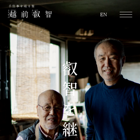
越前叡智
EN