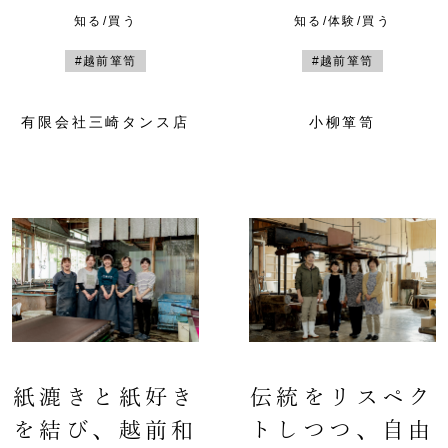
知る/買う
知る/体験/買う
#越前箪笥
#越前箪笥
有限会社三崎タンス店
小柳箪笥
紙漉きと紙好き
伝統をリスペク
を結び、越前和
トしつつ、自由