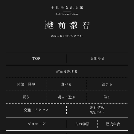
手仕事を巡る旅 越
TOP
お知らせ
越前を旅する
体験・見学
食べる
泊まる
買う
観る・遊ぶ
催し
旅行情報
交通／アクセス
観光ガイド
プロローグ
古の物語
歴史年表