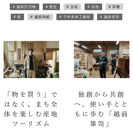
# 越前打刃物
# 歴史
# 文化
# 自然
# 宗教
# 祭
# 越前和紙
# 千年未来工藝祭
# 越前箪笥
「物を買う」で
独創から共創
はなく、まち全
へ。使い手とと
体を楽しむ産地
もに歩む「越前
ツーリズム
箪笥」