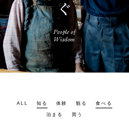
ALL
知る
体験
観る
食べる
泊まる
買う