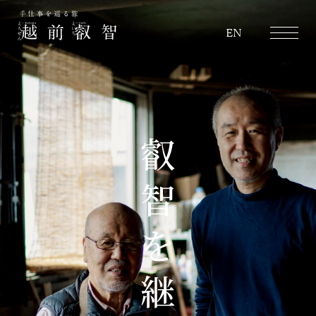
越前叡智
EN