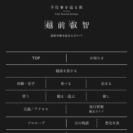
手仕事を巡る旅 越
TOP
お知らせ
越前を旅する
体験・見学
食べる
泊まる
買う
観る・遊ぶ
催し
旅行情報
交通／アクセス
観光ガイド
プロローグ
古の物語
歴史年表