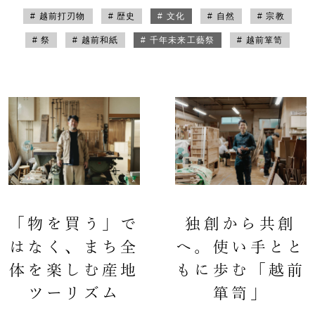
# 越前打刃物
# 歴史
# 文化
# 自然
# 宗教
# 祭
# 越前和紙
# 千年未来工藝祭
# 越前箪笥
「物を買う」で
独創から共創
はなく、まち全
へ。使い手とと
体を楽しむ産地
もに歩む「越前
ツーリズム
箪笥」