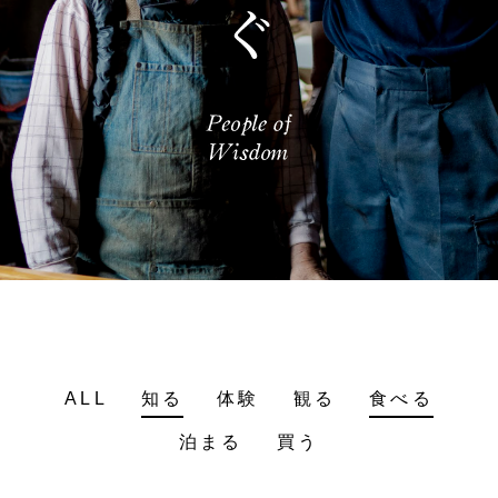
ALL
知る
体験
観る
食べる
泊まる
買う