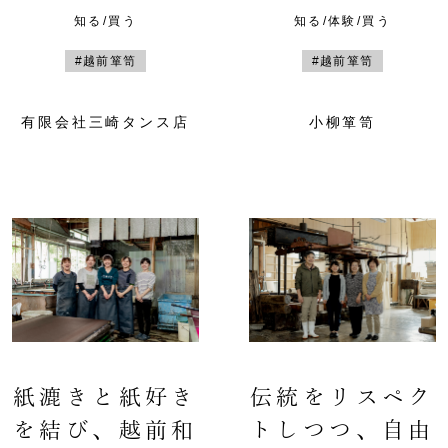
知る/買う
知る/体験/買う
#越前箪笥
#越前箪笥
有限会社三崎タンス店
小柳箪笥
紙漉きと紙好き
伝統をリスペク
を結び、越前和
トしつつ、自由