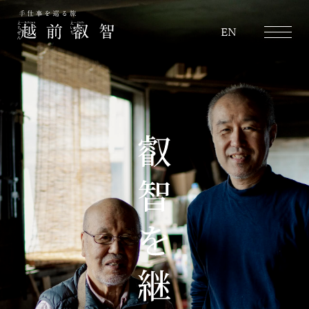
越前叡智
EN