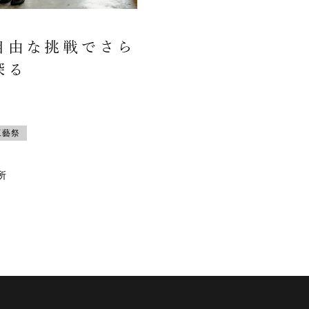
自由な挑戦でさら
探る
工藝祭
所