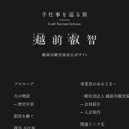
手仕事を巡る旅
プロローグ
事業者のみなさまへ
古の物語
一般社団法人 越前市観光
歴史年表
会員紹介
入会案内
叡智を継ぐ
関連リンク先
探訪 手仕事