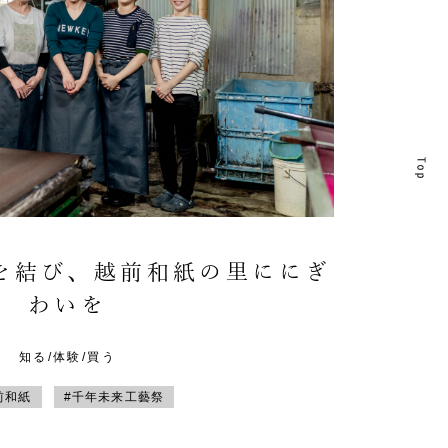
T
T
を結び、越前和紙の里ににぎ
わいを
知る/体験/買う
前和紙
#千年未来工藝祭