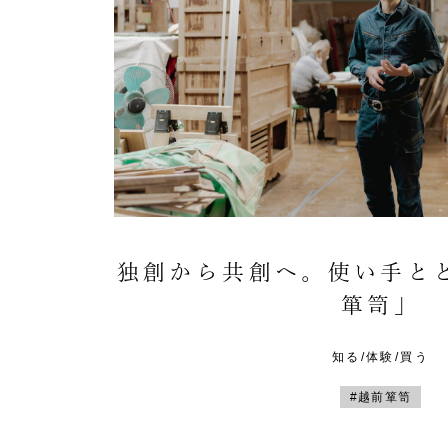
独創から共創へ。使い手と
箪笥」
知る/体験/買う
#越前箪笥