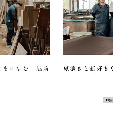
ともに歩む「越前
紙漉きと紙好き
#越