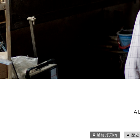
A
# 越前打刃物
# 歴史