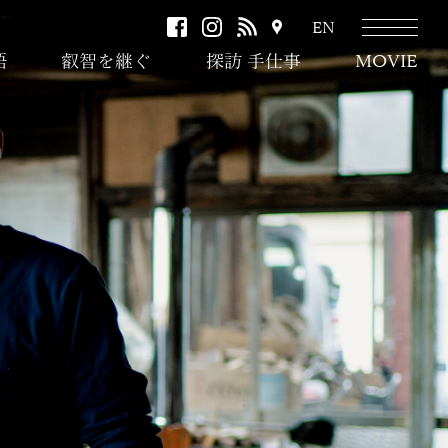
facebook
instagram
RSS
ア
EN
ク
語
叡智を継ぐ
探訪 手仕事
MOVIE
セ
ス