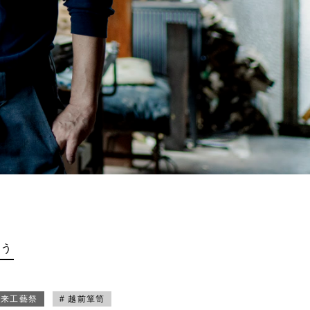
買う
未来工藝祭
# 越前箪笥