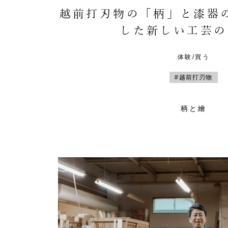
越前打刃物の「柄」と漆器
した新しい工芸の
体験/買う
#越前打刃物
柄と繪