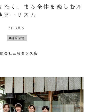
はなく、まち全体を楽しむ産
地ツーリズム
知る/買う
#越前箪笥
有限会社三崎タンス店