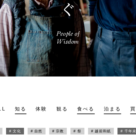
LL
知る
体験
観る
食べる
泊まる
# 文化
# 自然
# 宗教
# 祭
# 越前和紙
# 千年