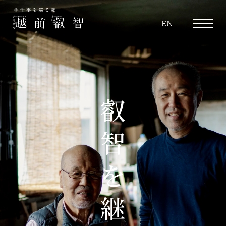
越前叡智
EN