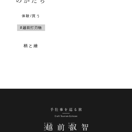
のかたち
体験/買う
#越前打刃物
柄と繪
手仕事を巡る旅 越