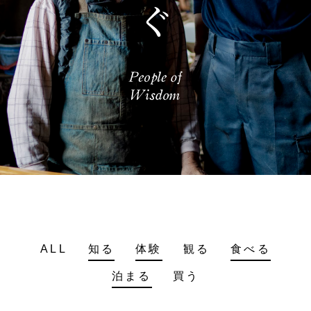
ALL
知る
体験
観る
食べる
泊まる
買う