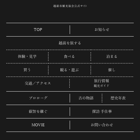
TOP
お知らせ
越前を旅する
体験・見学
食べる
泊まる
買う
観る・遊ぶ
催し
旅行情報
交通／アクセス
観光ガイド
プロローグ
古の物語
歴史年表
叡智を継ぐ
探訪 手仕事
MOVIE
お問い合わせ