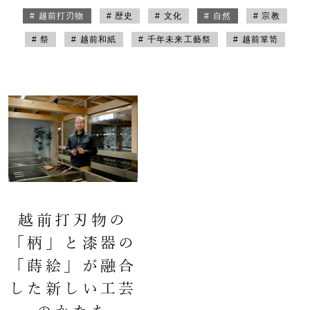
# 越前打刃物
# 歴史
# 文化
# 自然
# 宗教
# 祭
# 越前和紙
# 千年未来工藝祭
# 越前箪笥
越前打刃物の
「柄」と漆器の
「蒔絵」が融合
した新しい工芸