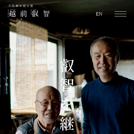
越前叡智
EN