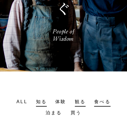
ALL
知る
体験
観る
食べる
泊まる
買う