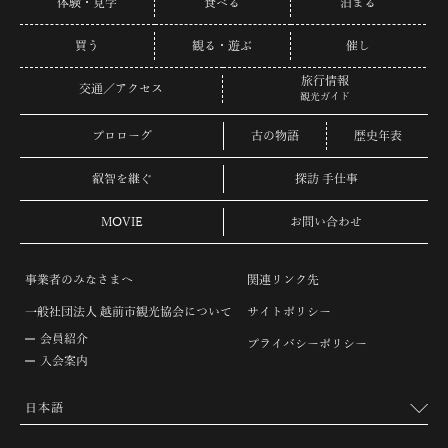
体験・見学
食べる
泊まる
買う
観る・遊ぶ
催し
旅行情報
交通／アクセス
観光ガイド
プロローグ
古の物語
歴史年表
叡智を継ぐ
探訪 手仕事
MOVIE
お問い合わせ
事業者のみなさまへ
関連リンク先
一般社団法人 越前市観光協会について
サイトポリシー
会員紹介
プライバシーポリシー
入会案内