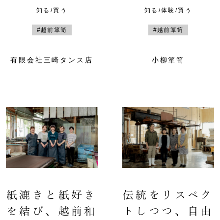
知る/買う
知る/体験/買う
#越前箪笥
#越前箪笥
有限会社三崎タンス店
小柳箪笥
紙漉きと紙好き
伝統をリスペク
を結び、越前和
トしつつ、自由