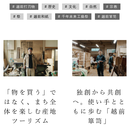
# 越前打刃物
# 歴史
# 文化
# 自然
# 宗教
# 祭
# 越前和紙
# 千年未来工藝祭
# 越前箪笥
「物を買う」で
独創から共創
はなく、まち全
へ。使い手とと
体を楽しむ産地
もに歩む「越前
ツーリズム
箪笥」