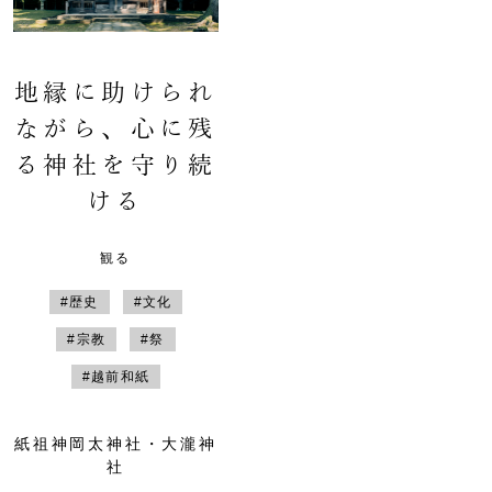
地縁に助けられ
ながら、心に残
る神社を守り続
ける
観る
#歴史
#文化
#宗教
#祭
#越前和紙
紙祖神岡太神社・大瀧神
社