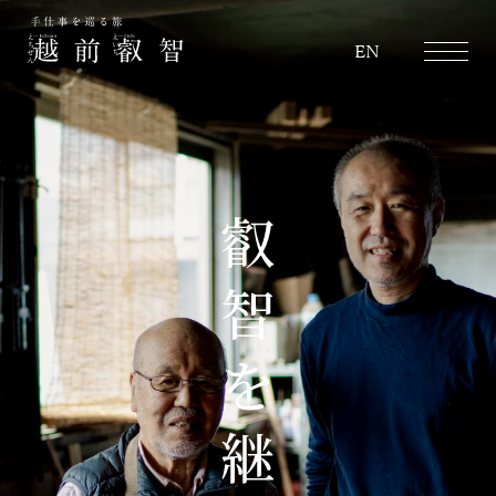
越前叡智
EN