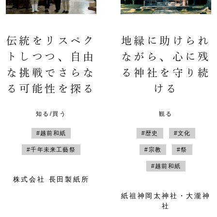
伝統をリスペク
地縁に助けられ
トしつつ、自由
ながら、心に残
な挑戦でさらな
る神社を守り続
る可能性を探る
ける
知る/買う
観る
#越前和紙
#歴史
#文化
#千年未来工藝祭
#宗教
#祭
#越前和紙
株式会社 長田製紙所
紙祖神岡太神社・大瀧神
社