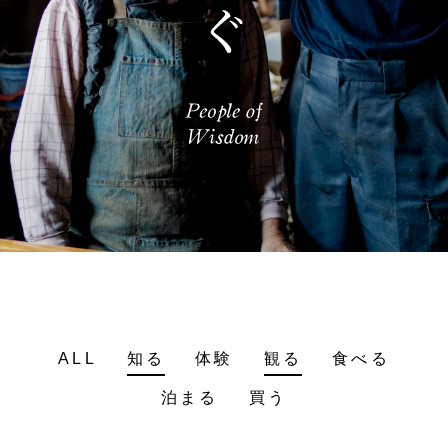
ALL
知る
体験
観る
食べる
泊まる
買う