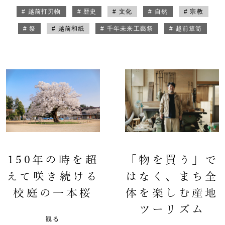
# 越前打刃物
# 歴史
# 文化
# 自然
# 宗教
# 祭
# 越前和紙
# 千年未来工藝祭
# 越前箪笥
150年の時を超
「物を買う」で
えて咲き続ける
はなく、まち全
校庭の一本桜
体を楽しむ産地
ツーリズム
観る