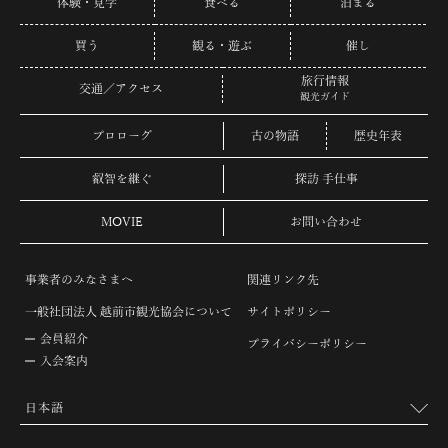
体験・見学
食べる
泊まる
買う
観る・遊ぶ
催し
旅行情報
交通／アクセス
観光ガイド
プロローグ
古の物語
歴史年表
叡智を継ぐ
探訪 手仕事
MOVIE
お問い合わせ
事業者のみなさまへ
関連リンク先
一般社団法人 越前市観光協会について
サイトポリシー
会員紹介
プライバシーポリシー
入会案内