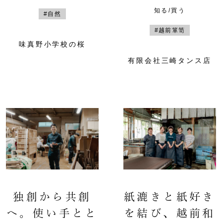
知る/買う
#自然
#越前箪笥
味真野小学校の桜
有限会社三崎タンス店
独創から共創
紙漉きと紙好き
へ。使い手とと
を結び、越前和