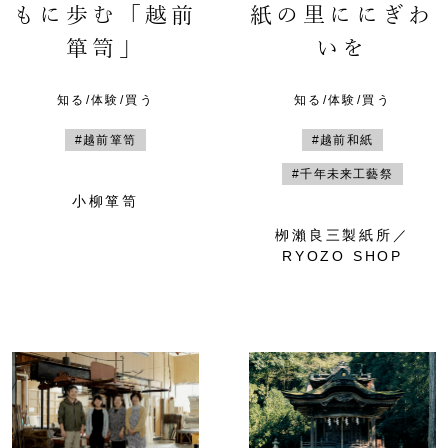
もに歩む「越前
紙の里ににぎわ
箪笥」
いを
知る/体験/買う
知る/体験/買う
#越前箪笥
#越前和紙
#千年未来工藝祭
小柳箪笥
栁瀨良三製紙所／
RYOZO SHOP