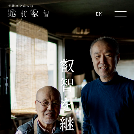
越前叡智
EN