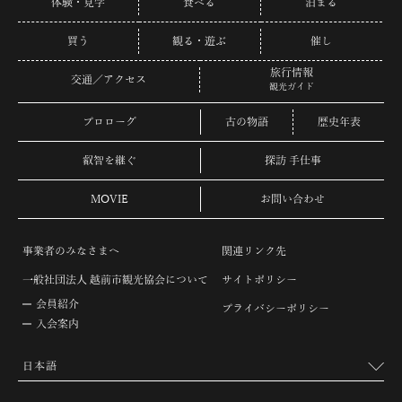
体験・見学
食べる
泊まる
買う
観る・遊ぶ
催し
旅行情報
交通／アクセス
観光ガイド
プロローグ
古の物語
歴史年表
叡智を継ぐ
探訪 手仕事
MOVIE
お問い合わせ
事業者のみなさまへ
関連リンク先
一般社団法人 越前市観光協会について
サイトポリシー
会員紹介
プライバシーポリシー
入会案内