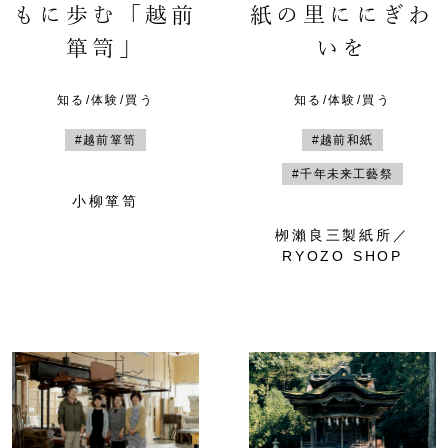
もに歩む「越前
紙の里ににぎわ
箪笥」
いを
知る/体験/買う
知る/体験/買う
#越前箪笥
#越前和紙
#千年未来工藝祭
小柳箪笥
栁瀨良三製紙所／
RYOZO SHOP