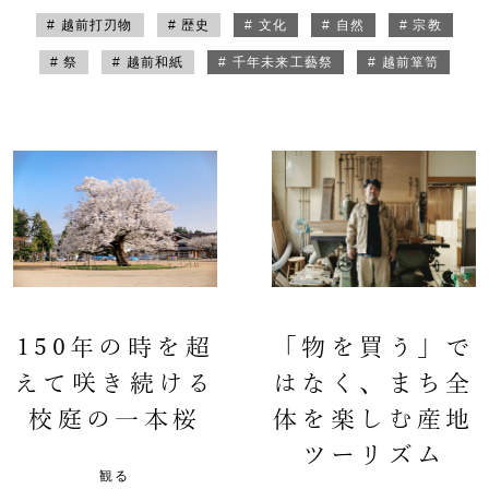
# 越前打刃物
# 歴史
# 文化
# 自然
# 宗教
# 祭
# 越前和紙
# 千年未来工藝祭
# 越前箪笥
150年の時を超
「物を買う」で
えて咲き続ける
はなく、まち全
校庭の一本桜
体を楽しむ産地
ツーリズム
観る