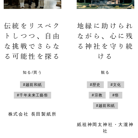
伝統をリスペク
地縁に助けられ
トしつつ、自由
ながら、心に残
な挑戦でさらな
る神社を守り続
る可能性を探る
ける
知る/買う
観る
#越前和紙
#歴史
#文化
#千年未来工藝祭
#宗教
#祭
#越前和紙
株式会社 長田製紙所
紙祖神岡太神社・大瀧神
社