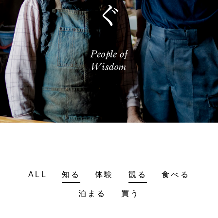
ALL
知る
体験
観る
食べる
泊まる
買う