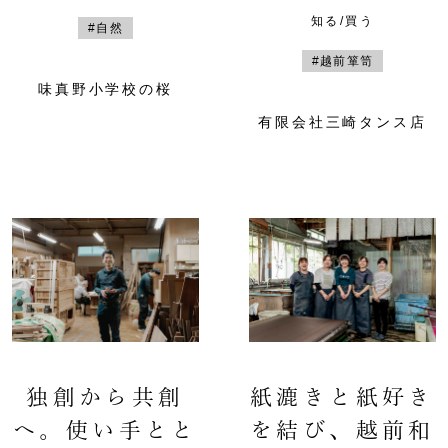
知る/買う
#自然
#越前箪笥
味真野小学校の桜
有限会社三崎タンス店
独創から共創
紙漉きと紙好き
へ。使い手とと
を結び、越前和