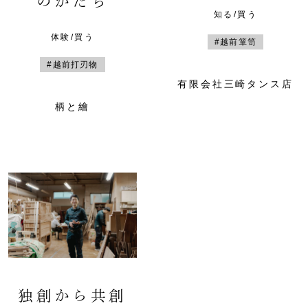
のかたち
知る/買う
体験/買う
#越前箪笥
#越前打刃物
有限会社三崎タンス店
柄と繪
独創から共創