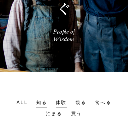
ALL
知る
体験
観る
食べる
泊まる
買う