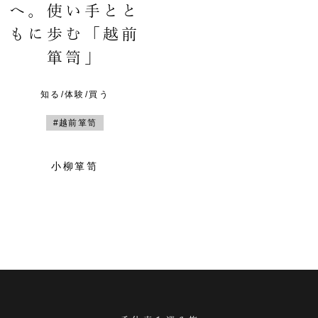
へ。使い手とと
もに歩む「越前
箪笥」
知る/体験/買う
#越前箪笥
小柳箪笥