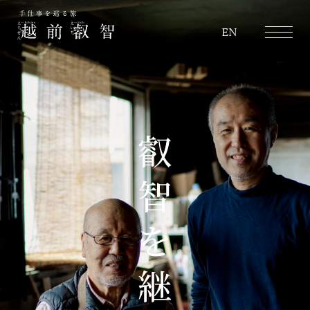
越前叡智
EN