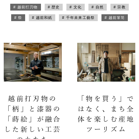
# 越前打刃物
# 歴史
# 文化
# 自然
# 宗教
# 祭
# 越前和紙
# 千年未来工藝祭
# 越前箪笥
越前打刃物の
「物を買う」で
「柄」と漆器の
はなく、まち全
「蒔絵」が融合
体を楽しむ産地
した新しい工芸
ツーリズム