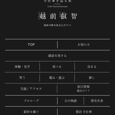
手仕事を巡る旅 越
TOP
お知らせ
越前を旅する
体験・見学
食べる
泊まる
買う
観る・遊ぶ
催し
旅行情報
交通／アクセス
観光ガイド
プロローグ
古の物語
歴史年表
叡智を継ぐ
探訪 手仕事