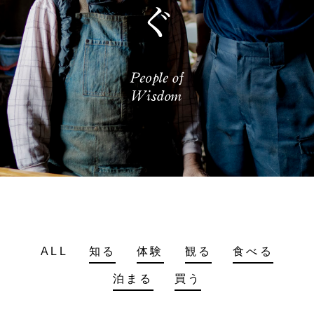
ALL
知る
体験
観る
食べる
泊まる
買う