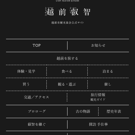
TOP
お知らせ
越前を旅する
体験・見学
食べる
泊まる
買う
観る・遊ぶ
催し
旅行情報
交通／アクセス
観光ガイド
プロローグ
古の物語
歴史年表
叡智を継ぐ
探訪 手仕事