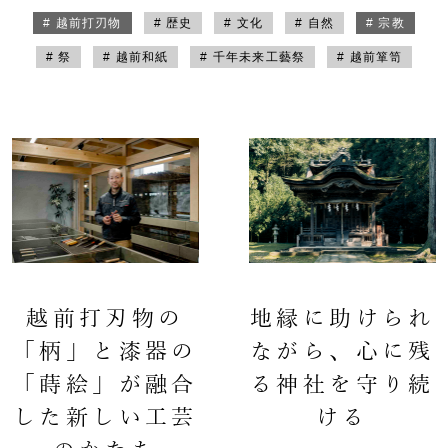
# 越前打刃物
# 歴史
# 文化
# 自然
# 宗教
# 祭
# 越前和紙
# 千年未来工藝祭
# 越前箪笥
越前打刃物の
地縁に助けられ
「柄」と漆器の
ながら、心に残
「蒔絵」が融合
る神社を守り続
した新しい工芸
ける