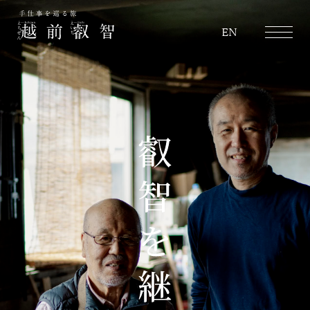
越前叡智
EN