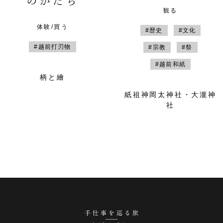
のかたち
観る
体験/買う
#歴史
#文化
#越前打刃物
#宗教
#祭
#越前和紙
柄と繪
紙祖神岡太神社・大瀧神
社
手仕事を巡る旅 越