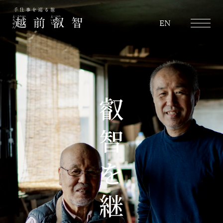
越前叡智
EN