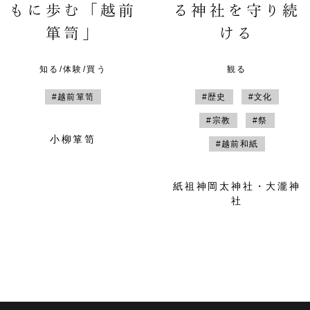
もに歩む「越前
る神社を守り続
箪笥」
ける
知る/体験/買う
観る
#越前箪笥
#歴史
#文化
#宗教
#祭
小柳箪笥
#越前和紙
紙祖神岡太神社・大瀧神
社