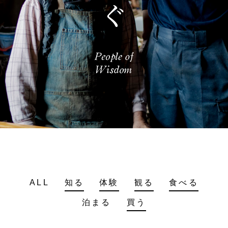
ALL
知る
体験
観る
食べる
泊まる
買う