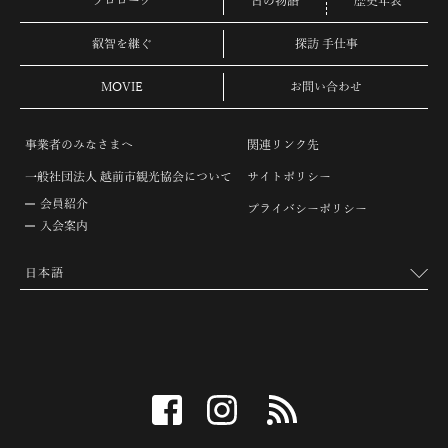
プロローグ
古の物語
歴史年表
叡智を継ぐ
探訪 手仕事
MOVIE
お問い合わせ
事業者のみなさまへ
関連リンク先
一般社団法人 越前市観光協会について
サイトポリシー
会員紹介
プライバシーポリシー
入会案内
facebook
instagram
RSS