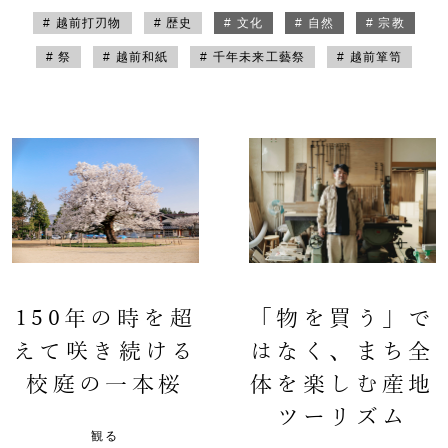
# 越前打刃物
# 歴史
# 文化
# 自然
# 宗教
# 祭
# 越前和紙
# 千年未来工藝祭
# 越前箪笥
150年の時を超
「物を買う」で
えて咲き続ける
はなく、まち全
校庭の一本桜
体を楽しむ産地
ツーリズム
観る