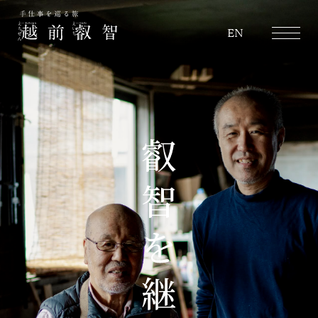
越前叡智
EN