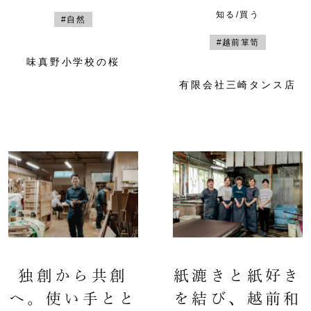
知る/買う
#自然
#越前箪笥
味真野小学校の桜
有限会社三崎タンス店
独創から共創
紙漉きと紙好き
へ。使い手とと
を結び、越前和