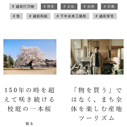
# 越前打刃物
# 歴史
# 文化
# 自然
# 宗教
# 祭
# 越前和紙
# 千年未来工藝祭
# 越前箪笥
150年の時を超
「物を買う」で
えて咲き続ける
はなく、まち全
校庭の一本桜
体を楽しむ産地
ツーリズム
観る