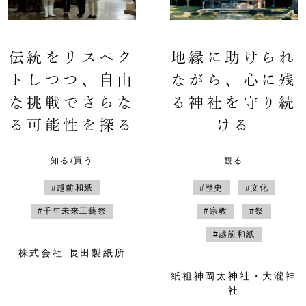
伝統をリスペク
地縁に助けられ
トしつつ、自由
ながら、心に残
な挑戦でさらな
る神社を守り続
る可能性を探る
ける
知る/買う
観る
#越前和紙
#歴史
#文化
#千年未来工藝祭
#宗教
#祭
#越前和紙
株式会社 長田製紙所
紙祖神岡太神社・大瀧神
社