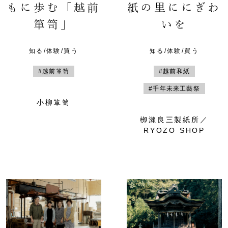
もに歩む「越前
紙の里ににぎわ
箪笥」
いを
知る/体験/買う
知る/体験/買う
#越前箪笥
#越前和紙
#千年未来工藝祭
小柳箪笥
栁瀨良三製紙所／
RYOZO SHOP