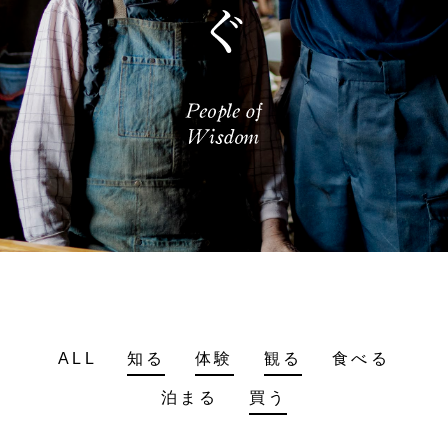
ALL
知る
体験
観る
食べる
泊まる
買う