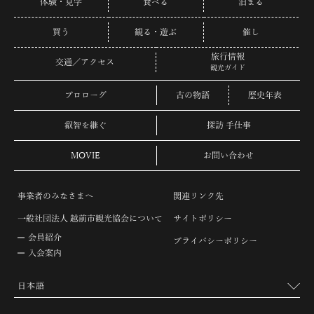
体験・見学
食べる
泊まる
買う
観る・遊ぶ
催し
旅行情報
交通／アクセス
観光ガイド
プロローグ
古の物語
歴史年表
叡智を継ぐ
探訪 手仕事
MOVIE
お問い合わせ
事業者のみなさまへ
関連リンク先
一般社団法人 越前市観光協会について
サイトポリシー
会員紹介
プライバシーポリシー
入会案内