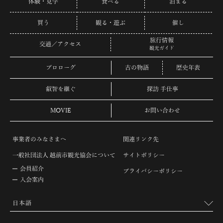
体験・見学
食べる
泊まる
買う
観る・遊ぶ
催し
旅行情報
交通／アクセス
観光ガイド
プロローグ
古の物語
歴史年表
叡智を継ぐ
探訪 手仕事
MOVIE
お問い合わせ
事業者のみなさまへ
関連リンク先
一般社団法人 越前市観光協会について
サイトポリシー
会員紹介
プライバシーポリシー
入会案内