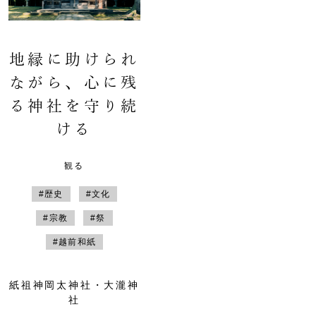
地縁に助けられ
ながら、心に残
る神社を守り続
ける
観る
#歴史
#文化
#宗教
#祭
#越前和紙
紙祖神岡太神社・大瀧神
社