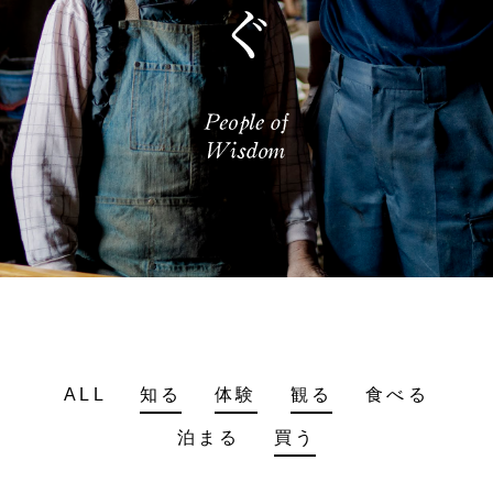
ALL
知る
体験
観る
食べる
泊まる
買う