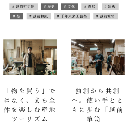
# 越前打刃物
# 歴史
# 文化
# 自然
# 宗教
# 祭
# 越前和紙
# 千年未来工藝祭
# 越前箪笥
「物を買う」で
独創から共創
はなく、まち全
へ。使い手とと
体を楽しむ産地
もに歩む「越前
ツーリズム
箪笥」