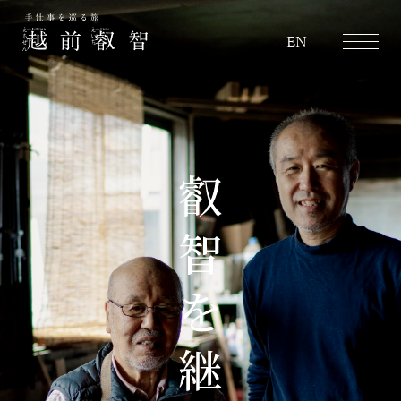
越前叡智
EN