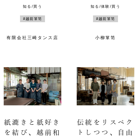
知る/買う
知る/体験/買う
#越前箪笥
#越前箪笥
有限会社三崎タンス店
小柳箪笥
紙漉きと紙好き
伝統をリスペク
を結び、越前和
トしつつ、自由