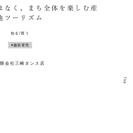
はなく、まち全体を楽しむ産
地ツーリズム
知る/買う
#越前箪笥
有限会社三崎タンス店
T
T