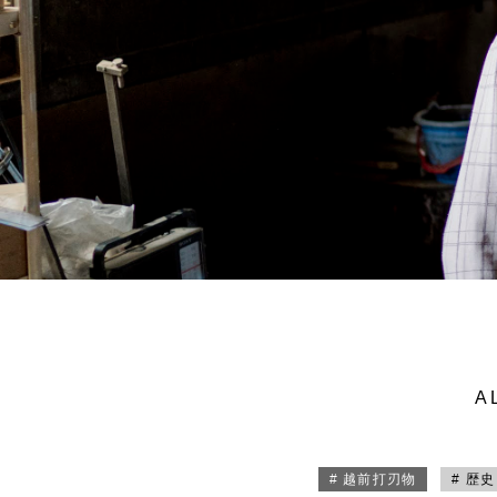
A
# 越前打刃物
# 歴史