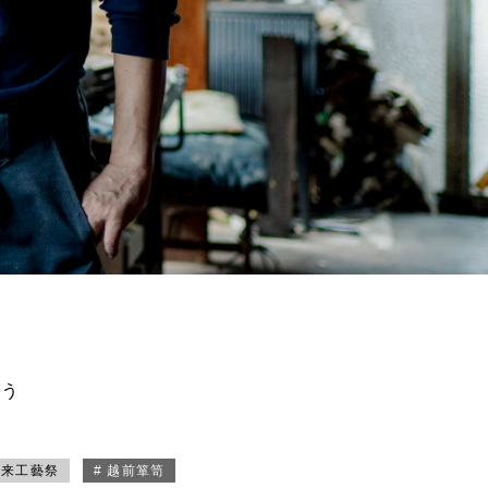
買う
未来工藝祭
# 越前箪笥