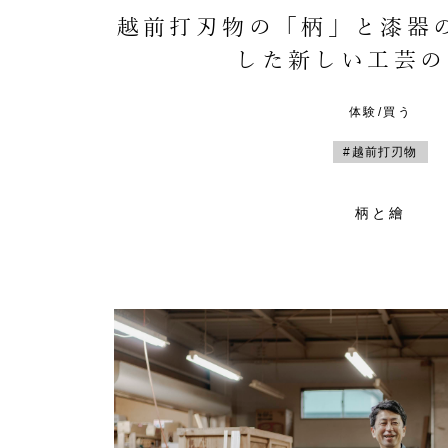
越前打刃物の「柄」と漆器
した新しい工芸の
体験/買う
#越前打刃物
柄と繪