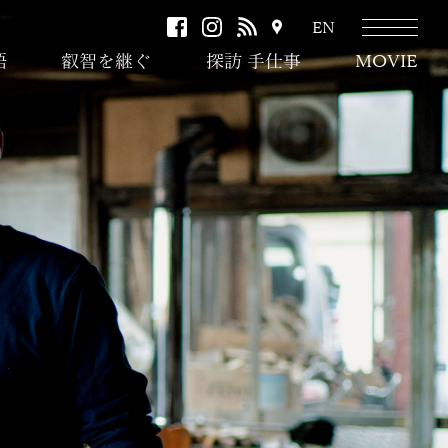
facebook
instagram
RSS
ア
EN
ク
語
叡智を継ぐ
探訪 手仕事
MOVIE
セ
ス