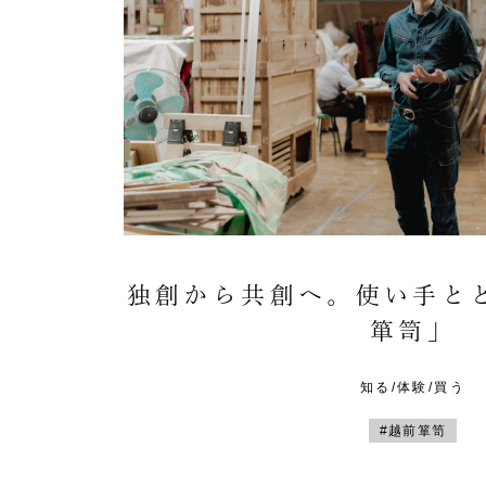
独創から共創へ。使い手と
箪笥」
知る/体験/買う
#越前箪笥