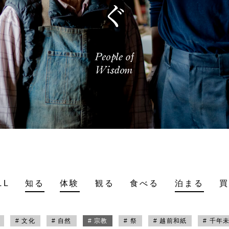
LL
知る
体験
観る
食べる
泊まる
# 文化
# 自然
# 宗教
# 祭
# 越前和紙
# 千年