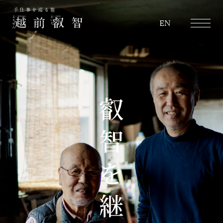
越前叡智
EN