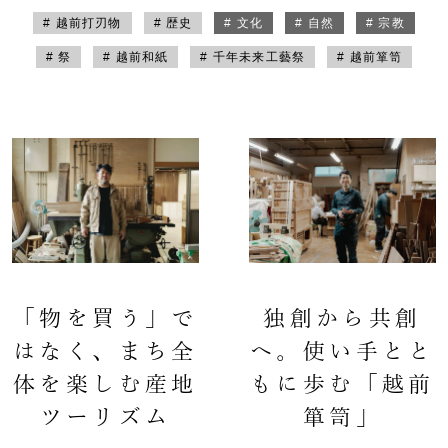
# 越前打刃物
# 歴史
# 文化
# 自然
# 宗教
# 祭
# 越前和紙
# 千年未来工藝祭
# 越前箪笥
「物を買う」で
独創から共創
はなく、まち全
へ。使い手とと
体を楽しむ産地
もに歩む「越前
ツーリズム
箪笥」