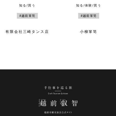
知る/買う
知る/体験/買う
#越前箪笥
#越前箪笥
有限会社三崎タンス店
小柳箪笥
手仕事を巡る旅 越