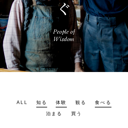
ALL
知る
体験
観る
食べる
泊まる
買う