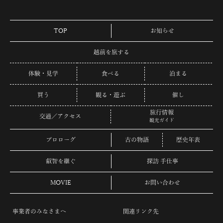
TOP
お知らせ
越前を旅する
体験・見学
食べる
泊まる
買う
観る・遊ぶ
催し
旅行情報
交通／アクセス
観光ガイド
プロローグ
古の物語
歴史年表
叡智を継ぐ
探訪 手仕事
MOVIE
お問い合わせ
事業者のみなさまへ
関連リンク先