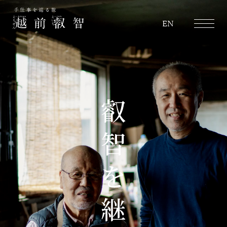
越前叡智
EN