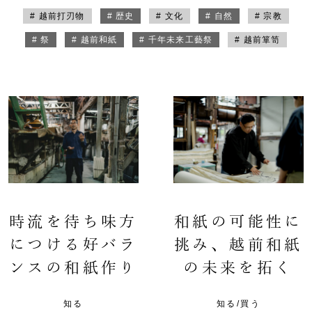
# 越前打刃物
# 歴史
# 文化
# 自然
# 宗教
# 祭
# 越前和紙
# 千年未来工藝祭
# 越前箪笥
時流を待ち味方
和紙の可能性に
につける好バラ
挑み、越前和紙
ンスの和紙作り
の未来を拓く
知る
知る/買う