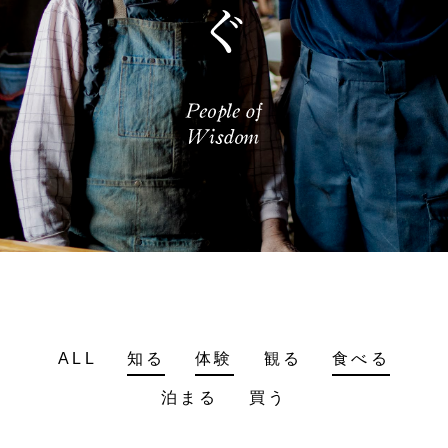
ALL
知る
体験
観る
食べる
泊まる
買う