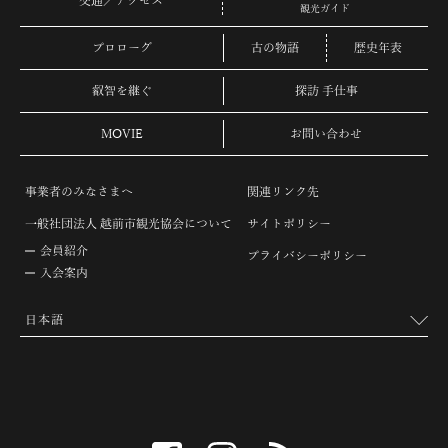
交通／アクセス
観光ガイド
プロローグ
古の物語
歴史年表
叡智を継ぐ
探訪 手仕事
MOVIE
お問い合わせ
事業者のみなさまへ
関連リンク先
一般社団法人 越前市観光協会について
サイトポリシー
会員紹介
プライバシーポリシー
入会案内
facebook
instagram
RSS