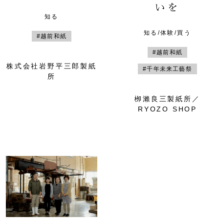
いを
知る
知る/体験/買う
#越前和紙
#越前和紙
株式会社岩野平三郎製紙
#千年未来工藝祭
所
栁瀨良三製紙所／
RYOZO SHOP