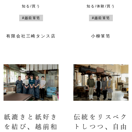
知る/買う
知る/体験/買う
#越前箪笥
#越前箪笥
有限会社三崎タンス店
小柳箪笥
紙漉きと紙好き
伝統をリスペク
を結び、越前和
トしつつ、自由