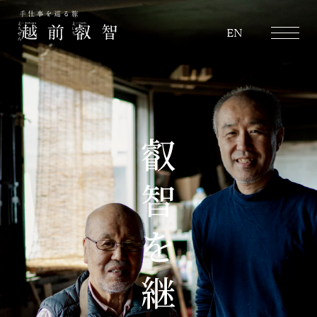
越前叡智
EN