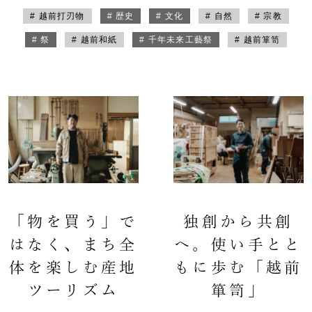
# 越前打刃物
# 歴史
# 文化
# 自然
# 宗教
# 祭
# 越前和紙
# 千年未来工藝祭
# 越前箪笥
「物を買う」で
独創から共創
はなく、まち全
へ。使い手とと
体を楽しむ産地
もに歩む「越前
ツーリズム
箪笥」