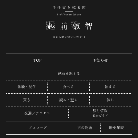
手仕事を巡る旅 越
TOP
お知らせ
越前を旅する
体験・見学
食べる
泊まる
買う
観る・遊ぶ
催し
旅行情報
交通／アクセス
観光ガイド
プロローグ
古の物語
歴史年表