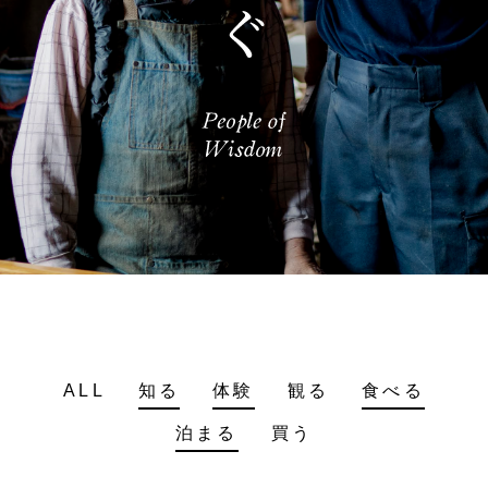
ALL
知る
体験
観る
食べる
泊まる
買う