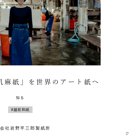
肌麻紙」を世界のアート紙へ
知る
#越前和紙
式会社岩野平三郎製紙所
T
T