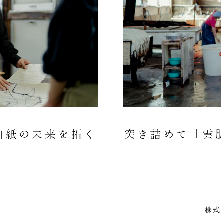
和紙の未来を拓く
突き詰めて「雲
店
株