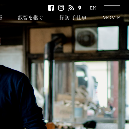
facebook
instagram
RSS
ア
EN
ク
語
叡智を継ぐ
探訪 手仕事
MOVIE
セ
ス