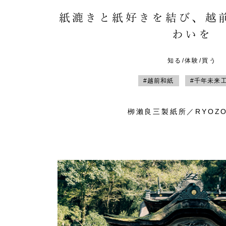
紙漉きと紙好きを結び、越
わいを
知る/体験/買う
#越前和紙
#千年未来
栁瀨良三製紙所／RYOZO