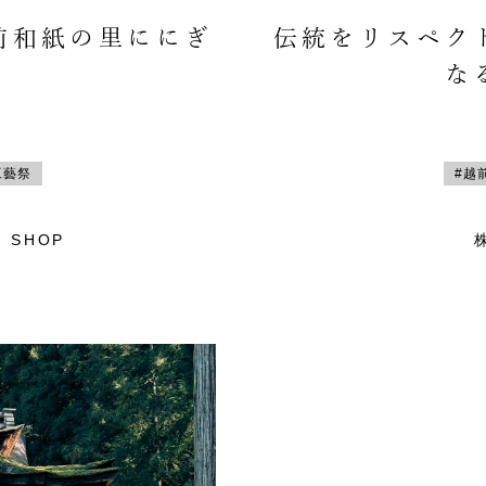
前和紙の里ににぎ
伝統をリスペク
な
工藝祭
#越
 SHOP