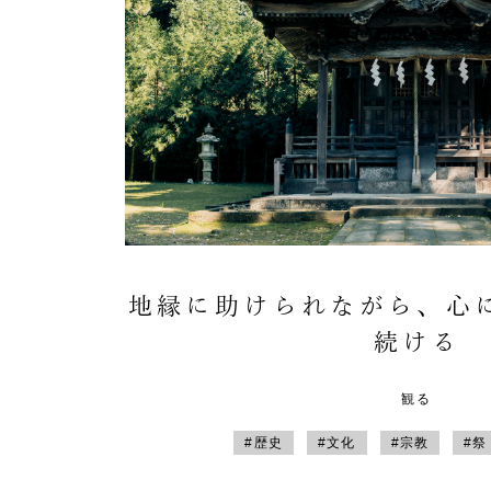
地縁に助けられながら、心
続ける
観る
#歴史
#文化
#宗教
#祭