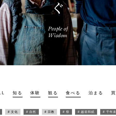
LL
知る
体験
観る
食べる
泊まる
# 文化
# 自然
# 宗教
# 祭
# 越前和紙
# 千年