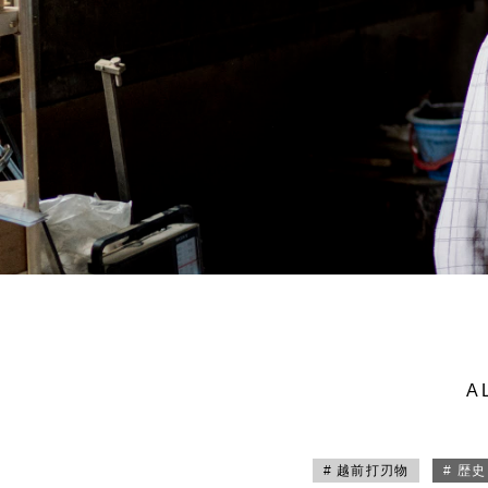
A
# 越前打刃物
# 歴史