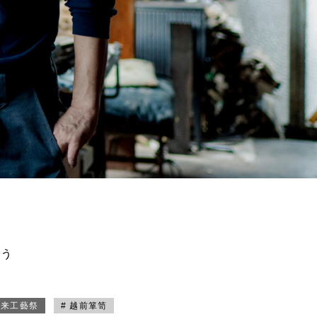
買う
未来工藝祭
# 越前箪笥