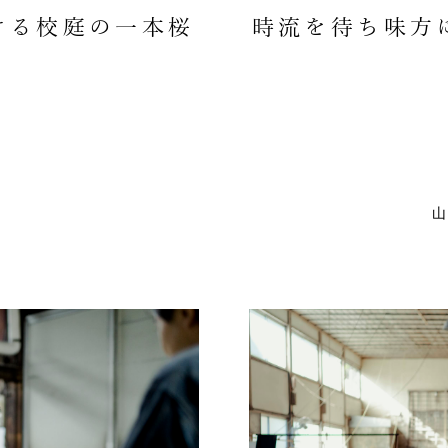
ける校庭の一本桜
時流を待ち味方