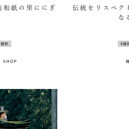
前和紙の里ににぎ
伝統をリスペク
な
工藝祭
#越
 SHOP