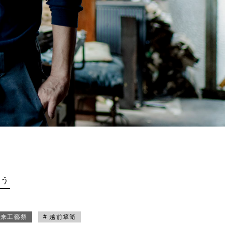
買う
未来工藝祭
# 越前箪笥