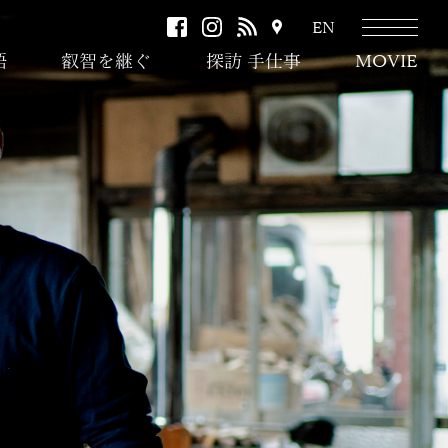
facebook
instagram
RSS
ア
EN
ク
語
叡智を継ぐ
探訪 手仕事
MOVIE
セ
ス